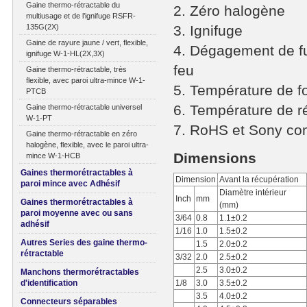
Gaine thermo-rétractable du
2. Zéro halogène
multiusage et de l’ignifuge RSFR-
135G(2X)
3. Ignifuge
Gaine de rayure jaune / vert, flexible,
4. Dégagement de f
ignifuge W-1-HL(2X,3X)
feu
Gaine thermo-rétractable, très
flexible, avec paroi ultra-mince W-1-
5. Température de 
PTCB
6. Température de r
Gaine thermo-rétractable universel
W-1-PT
7. RoHS et Sony co
Gaine thermo-rétractable en zéro
halogène, flexible, avec le paroi ultra-
Dimensions
mince W-1-HCB
Gaines thermorétractables à
Dimension
Avant la récupération
paroi mince avec Adhésif
Diamètre intérieur
Inch
mm
Gaines thermorétractables à
(mm)
paroi moyenne avec ou sans
3/64
0.8
1.1±0.2
adhésif
1/16
1.0
1.5±0.2
Autres Series des gaine thermo-
1.5
2.0±0.2
rétractable
3/32
2.0
2.5±0.2
2.5
3.0±0.2
Manchons thermorétractables
d'identification
1/8
3.0
3.5±0.2
3.5
4.0±0.2
Connecteurs séparables