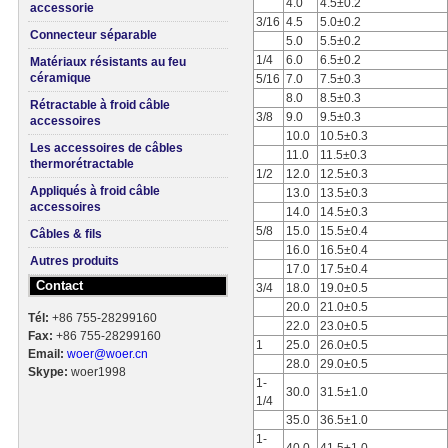
4.0
4.5±0.2
accessorie
3/16
4.5
5.0±0.2
Connecteur séparable
5.0
5.5±0.2
1/4
6.0
6.5±0.2
Matériaux résistants au feu
céramique
5/16
7.0
7.5±0.3
8.0
8.5±0.3
Rétractable à froid câble
3/8
9.0
9.5±0.3
accessoires
10.0
10.5±0.3
Les accessoires de câbles
11.0
11.5±0.3
thermorétractable
1/2
12.0
12.5±0.3
Appliqués à froid câble
13.0
13.5±0.3
accessoires
14.0
14.5±0.3
5/8
15.0
15.5±0.4
Câbles & fils
16.0
16.5±0.4
Autres produits
17.0
17.5±0.4
Contact
3/4
18.0
19.0±0.5
20.0
21.0±0.5
Tél:
+86 755-28299160
22.0
23.0±0.5
Fax:
+86 755-28299160
1
25.0
26.0±0.5
Email:
woer@woer.cn
28.0
29.0±0.5
Skype:
woer1998
1-
30.0
31.5±1.0
1/4
35.0
36.5±1.0
1-