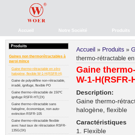
Accueil
Notre Société
Produits
Produits
Accueil
»
Produits
»
G
Gaines non thermorétractables à
thermo-rétractable e
paroi mince
Gaine thermo-r
Gaine thermo-rétractable en zéro
halogène, flexible W-1-H(RSFR-H)
W-1-H(RSFR-
Gaine de polyoléfine non-rétractable,
irradié, ignifuge, flexible PO
Description:
Gaine thermo-rétractable de 150℃
ignifuge RSFR-HT(2X)
Gaine thermo-rétrac
Gaine thermo-rétractable sans
halogène, flexible
halogène, économique, non auto-
extinction RSFR-105
Gaine thermo-rétractable flexible
Caractéristiques
avec haut taux de rétractation RSFR-
1. Flexible
135G(3X)