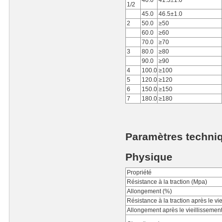
40.0
41.5±1.0
1/2
45.0
46.5±1.0
2
50.0
≥50
60.0
≥60
70.0
≥70
3
80.0
≥80
90.0
≥90
4
100.0
≥100
5
120.0
≥120
6
150.0
≥150
7
180.0
≥180
Paramètres techni
Physique
Propriété
Résistance à la traction (Mpa)
Allongement (%)
Résistance à la traction après le vi
Allongement après le vieillissemen