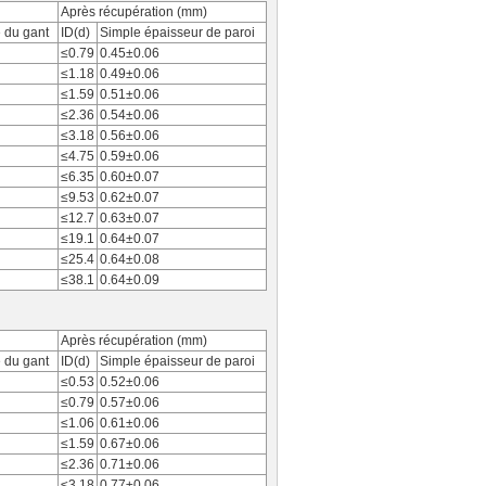
Après récupération (mm)
 du gant
ID(d)
Simple épaisseur de paroi
≤0.79
0.45±0.06
≤1.18
0.49±0.06
≤1.59
0.51±0.06
≤2.36
0.54±0.06
≤3.18
0.56±0.06
≤4.75
0.59±0.06
≤6.35
0.60±0.07
≤9.53
0.62±0.07
≤12.7
0.63±0.07
≤19.1
0.64±0.07
≤25.4
0.64±0.08
≤38.1
0.64±0.09
Après récupération (mm)
 du gant
ID(d)
Simple épaisseur de paroi
≤0.53
0.52±0.06
≤0.79
0.57±0.06
≤1.06
0.61±0.06
≤1.59
0.67±0.06
≤2.36
0.71±0.06
≤3.18
0.77±0.06