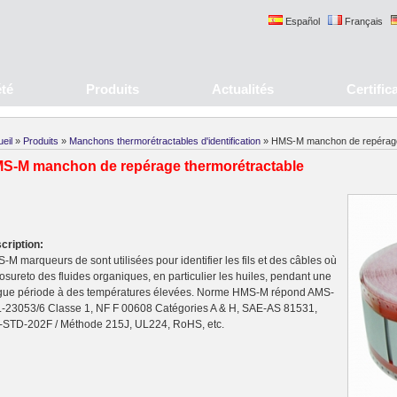
Español
Français
été
Produits
Actualités
Certific
eil
»
Produits
»
Manchons thermorétractables d'identification
» HMS-M manchon de repérage
S-M manchon de repérage thermorétractable
cription:
-M marqueurs de sont utilisées pour identifier les fils et des câbles où
osureto des fluides organiques, en particulier les huiles, pendant une
gue période à des températures élevées. Norme HMS-M répond AMS-
-23053/6 Classe 1, NF F 00608 Catégories A & H, SAE-AS 81531,
-STD-202F / Méthode 215J, UL224, RoHS, etc.