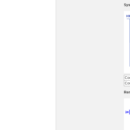
Sys
Co
Co
Re