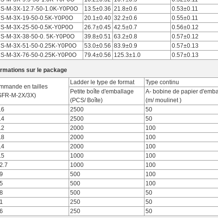
S-M-3X-12.7-50-1.0K-Y0P0O
13.5±0.36
21.8±0.6
0.53±0.11
S-M-3X-19-50-0.5K-Y0P0O
20.1±0.40
32.2±0.6
0.55±0.11
S-M-3X-25-50-0.5K-Y0P0O
26.7±0.45
42.5±0.7
0.56±0.12
S-M-3X-38-50-0. 5K-Y0P0O
39.8±0.51
63.2±0.8
0.57±0.12
S-M-3X-51-50-0.25K-Y0P0O
53.0±0.56
83.9±0.9
0.57±0.13
S-M-3X-76-50-0.25K-Y0P0O
79.4±0.56
125.3±1.0
0.57±0.13
ormations sur le package
Ladder le type de format
Type continu
mmande en tailles
Petite boîte d'emballage
A- bobine de papier d'emb
SFR-M-2X/3X)
(PCS/ Boîte)
(m/ moulinet )
.6
2500
50
.4
2500
50
.2
2000
100
.8
2000
100
.4
2000
100
.5
1000
100
2.7
1000
100
9
500
100
5
500
100
8
500
50
1
250
50
6
250
50