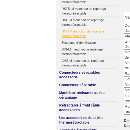
thermorétractable
RSFR-M manchon de repérage
thermorétractable
Mat
HNF-M manchon de repérage
thermorétractable
Do
d'a
HMS-M manchon de repérage
thermorétractable
Pl
tem
Étiquettes d'identification
d'u
DIN-M manchon de repérage
Min
thermorétractable
de 
AMS-M manchon de repérage
Max
thermorétractable
de 
Connecteurs séparables
Rap
accessorie
Co
Mo
Connecteur séparable
Mod
Matériaux résistants au feu
Im
céramique
re
Rétractable à froid câble
Ru
accessoires
re
Les accessoires de câbles
Dim
thermorétractable
Rap