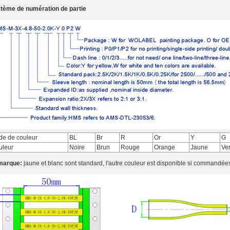
tème de numération de partie
de de couleur
BL
Br
R
Or
Y
G
uleur
Noire
Brun
Rouge
Orange
Jaune
Ver
marque:
jaune et blanc sont standard, l'autre couleur est disponible si commandée