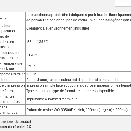
Le manchonnage doit être fabriquée à partir irradié, thermiquemen
ériel
de polyoléfine contenant pas de cadmium ou des halogènes dans 
maines
Commerciale, environnement industriel
pplication
age de
pérature
-55---+135 ℃
tilisation
. température
+120 ℃
restauration
. température
+50 ℃
stockage
port de rétreint
2:1, 3:1
uleur
Blanc, Jaune, l'autre couleur est disponible si commandées
de d'impression
Impression simple face et double a dégrossi impression les forma
e fourni
Type continu ou type de format de ladder est disponible
primantes
Imprimante à transfert thermique
commandées
bans
Ruban de résine WO-80500BK, Noir, 100mm (largeur) * 300m (lo
commandés
ensions de produit
port de rétreint-2X