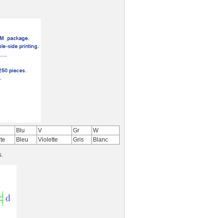
Blu
V
Gr
W
te
Bleu
Violette
Gris
Blanc
s.