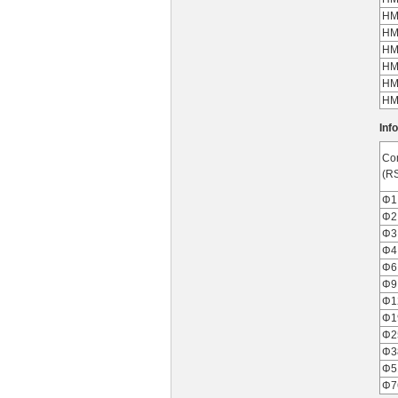
HM
HM
HM
HM
HM
HM
Inf
Co
(R
Φ1
Φ2
Φ3
Φ4
Φ6
Φ9
Φ1
Φ1
Φ2
Φ3
Φ5
Φ7