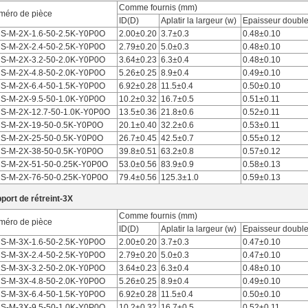
Comme fournis (mm)
méro de pièce
ID(D)
Aplatir la largeur (w)
Epaisseur double
S-M-2X-1.6-50-2.5K-Y0P0O
2.00±0.20
3.7±0.3
0.48±0.10
S-M-2X-2.4-50-2.5K-Y0P0O
2.79±0.20
5.0±0.3
0.48±0.10
S-M-2X-3.2-50-2.0K-Y0P0O
3.64±0.23
6.3±0.4
0.48±0.10
S-M-2X-4.8-50-2.0K-Y0P0O
5.26±0.25
8.9±0.4
0.49±0.10
S-M-2X-6.4-50-1.5K-Y0P0O
6.92±0.28
11.5±0.4
0.50±0.10
S-M-2X-9.5-50-1.0K-Y0P0O
10.2±0.32
16.7±0.5
0.51±0.11
S-M-2X-12.7-50-1.0K-Y0P0O
13.5±0.36
21.8±0.6
0.52±0.11
S-M-2X-19-50-0.5K-Y0P0O
20.1±0.40
32.2±0.6
0.53±0.11
S-M-2X-25-50-0.5K-Y0P0O
26.7±0.45
42.5±0.7
0.55±0.12
S-M-2X-38-50-0.5K-Y0P0O
39.8±0.51
63.2±0.8
0.57±0.12
S-M-2X-51-50-0.25K-Y0P0O
53.0±0.56
83.9±0.9
0.58±0.13
S-M-2X-76-50-0.25K-Y0P0O
79.4±0.56
125.3±1.0
0.59±0.13
port de rétreint-3X
Comme fournis (mm)
méro de pièce
ID(D)
Aplatir la largeur (w)
Epaisseur double
S-M-3X-1.6-50-2.5K-Y0P0O
2.00±0.20
3.7±0.3
0.47±0.10
S-M-3X-2.4-50-2.5K-Y0P0O
2.79±0.20
5.0±0.3
0.47±0.10
S-M-3X-3.2-50-2.0K-Y0P0O
3.64±0.23
6.3±0.4
0.48±0.10
S-M-3X-4.8-50-2.0K-Y0P0O
5.26±0.25
8.9±0.4
0.49±0.10
S-M-3X-6.4-50-1.5K-Y0P0O
6.92±0.28
11.5±0.4
0.50±0.10
S-M-3X-9.5-50-1.0K-Y0P0O
10.2±0.32
16.7±0.5
0.52±0.11