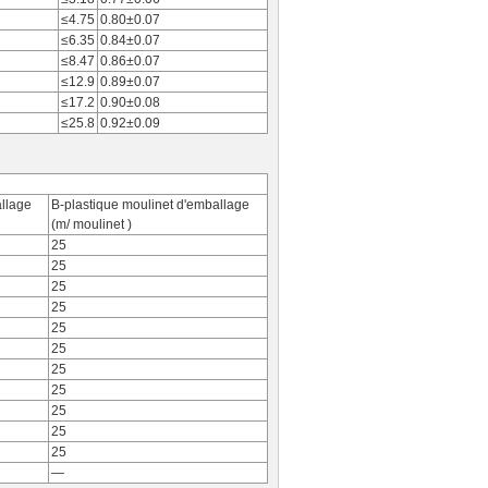
≤4.75
0.80±0.07
≤6.35
0.84±0.07
≤8.47
0.86±0.07
≤12.9
0.89±0.07
≤17.2
0.90±0.08
≤25.8
0.92±0.09
allage
B-plastique moulinet d'emballage
(m/ moulinet )
25
25
25
25
25
25
25
25
25
25
25
—