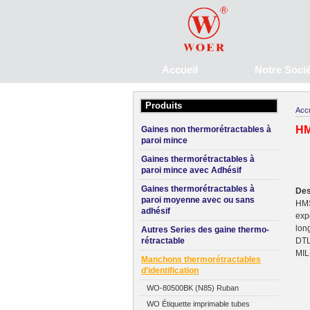
Accueil
Notre Soci
Produits
Accu
HM
Gaines non thermorétractables à
paroi mince
Gaines thermorétractables à
paroi mince avec Adhésif
Gaines thermorétractables à
Des
paroi moyenne avec ou sans
HMS
adhésif
exp
lon
Autres Series des gaine thermo-
rétractable
DTL
MIL
Manchons thermorétractables
d'identification
WO-80500BK (N85) Ruban
WO Étiquette imprimable tubes