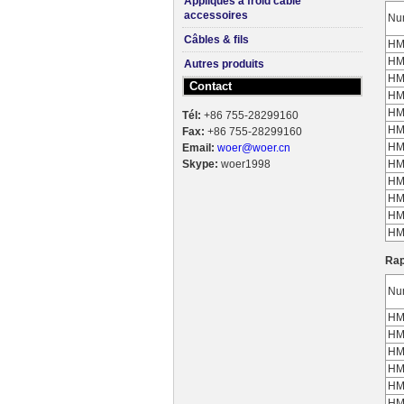
Appliqués à froid câble
accessoires
Nu
Câbles & fils
HM
HM
Autres produits
HM
Contact
HM
HM
Tél:
+86 755-28299160
HM
Fax:
+86 755-28299160
HM
Email:
woer@woer.cn
Skype:
woer1998
HM
HM
HM
HM
HM
Rap
Nu
HM
HM
HM
HM
HM
HM