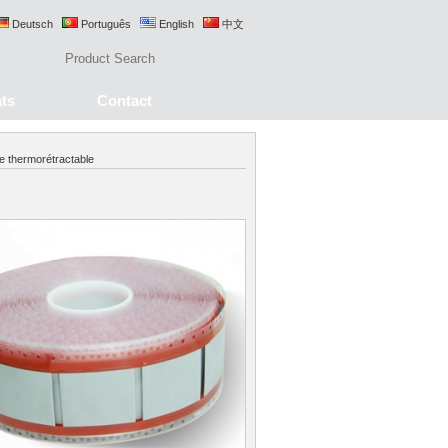
Deutsch
Português
English
中文
ats
Contact
 thermorétractable