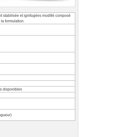
t stabilisée et ignifugées modifié composé
la formulation.
ts disponibles
ngueur)