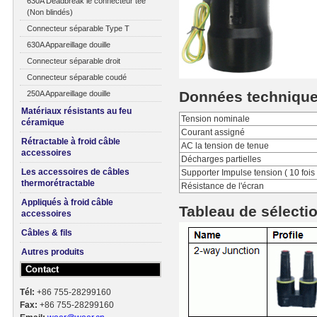
630A Deadbreak le connecteur tee
(Non blindés)
Connecteur séparable Type T
630A Appareillage douille
Connecteur séparable droit
Connecteur séparable coudé
Données techniqu
250A Appareillage douille
Matériaux résistants au feu
Tension nominale
céramique
Courant assigné
Rétractable à froid câble
AC la tension de tenue
accessoires
Décharges partielles
Les accessoires de câbles
Supporter Impulse tension ( 10 fois
thermorétractable
Résistance de l'écran
Appliqués à froid câble
Tableau de sélecti
accessoires
Câbles & fils
Autres produits
Contact
Tél:
+86 755-28299160
Fax:
+86 755-28299160