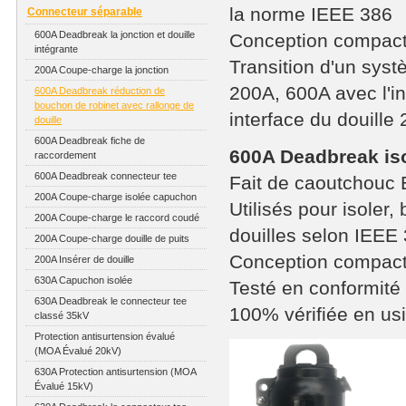
la norme IEEE 386
Connecteur séparable
600A Deadbreak la jonction et douille
Conception compac
intégrante
Transition d'un sy
200A Coupe-charge la jonction
200A, 600A avec l'in
600A Deadbreak réduction de
bouchon de robinet avec rallonge de
interface du douill
douille
600A Deadbreak fiche de
600A Deadbreak is
raccordement
600A Deadbreak connecteur tee
Fait de caoutchou
200A Coupe-charge isolée capuchon
Utilisés pour isoler
200A Coupe-charge le raccord coudé
douilles selon IEEE
200A Coupe-charge douille de puits
Conception compac
200A Insérer de douille
630A Capuchon isolée
Testé en conformité
630A Deadbreak le connecteur tee
100% vérifiée en us
classé 35kV
Protection antisurtension évalué
(MOA Évalué 20kV)
630A Protection antisurtension (MOA
Évalué 15kV)