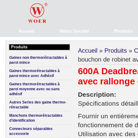
Accueil
Notre Société
Produits
Produits
Accueil
»
Produits
»
C
Gaines non thermorétractables à
bouchon de robinet av
paroi mince
600A Deadbrea
Gaines thermorétractables à
paroi mince avec Adhésif
avec rallonge 
Gaines thermorétractables à
paroi moyenne avec ou sans
Description:
adhésif
Spécifications détai
Autres Series des gaine thermo-
rétractable
Fournir un entièreme
Manchons thermorétractables
d'identification
fonctionnement de 
Connecteurs séparables
Utilisation avec de
accessorie